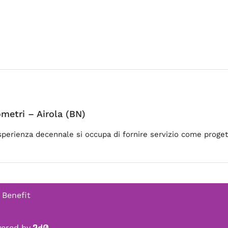
etri – Airola (BN)
erienza decennale si occupa di fornire servizio come progett
 Benefit
owered by