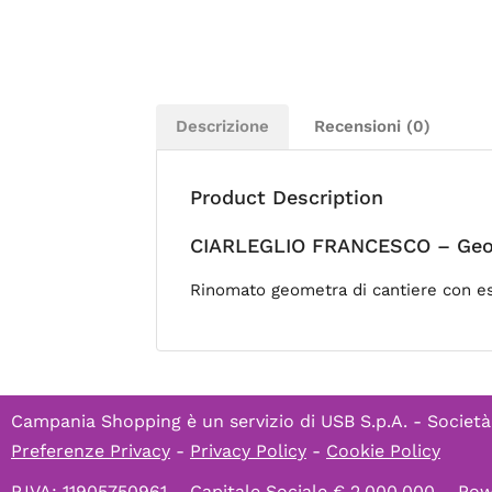
Descrizione
Recensioni (0)
Product Description
CIARLEGLIO FRANCESCO – Geom
Rinomato geometra di cantiere con esp
Campania Shopping è un servizio di
USB S.p.A. - Società
Preferenze Privacy
-
Privacy Policy
-
Cookie Policy
P.IVA: 11905750961 – Capitale Sociale € 2.000.000 – P