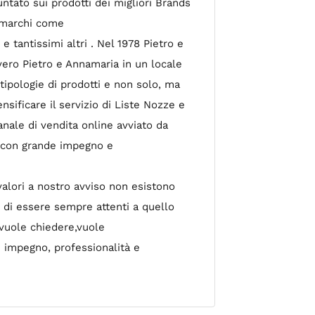
untato sui prodotti dei migliori Brands
a marchi come
tantissimi altri . Nel 1978 Pietro e
ovvero Pietro e Annamaria in un locale
tipologie di prodotti e non solo, ma
ensificare il servizio di Liste Nozze e
nale di vendita online avviato da
ue con grande impegno e
valori a nostro avviso non esistono
 di essere sempre attenti a quello
,vuole chiedere,vuole
 impegno, professionalità e