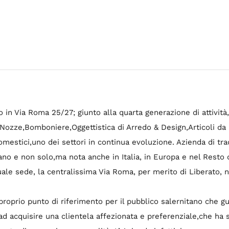
o in Via Roma 25/27; giunto alla quarta generazione di attivit
 Nozze,Bomboniere,Oggettistica di Arredo & Design,Articoli da
mestici,uno dei settori in continua evoluzione. Azienda di tra
o e non solo,ma nota anche in Italia, in Europa e nel Resto d
tuale sede, la centralissima Via Roma, per merito di Liberato, no
proprio punto di riferimento per il pubblico salernitano che gu
o ad acquisire una clientela affezionata e preferenziale,che ha s