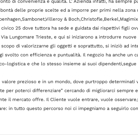
ronto di convenienza e qualità. L’ Azienda infatti, ha sempre p
a bontà delle proprie scelte ed a imporre per primi nella zon
enhagen,Sambonet,Villeroy & Boch,Christofle,Berkel,Magimix e 
l civico 25 dove tuttora ha sede e guidata dai rispettivi figli 
Via Lungomare Trieste, e qui si iniziarono a introdurre nuove 
scopo di valorizzarne gli oggetti e soprattutto, si iniziò ad int
 svolto con efficienza e puntualità. Il negozio ha anche un ca
nico-logistica e che lo stesso insieme ai suoi dipendenti,seg
 un valore prezioso e in un mondo, dove purtroppo determinati 
e per poterci differenziare” cercando di migliorarci sempre e
nte il mercato offre. Il Cliente vuole entrare, vuole osservare
re: in tutto questo percorso noi ci impegniamo a seguirlo con