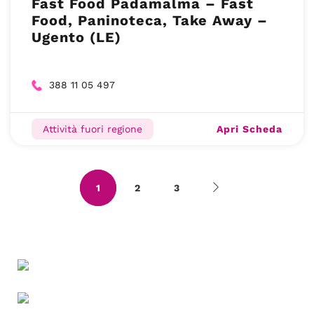
Fast Food Padamalma – Fast
Food, Paninoteca, Take Away –
Ugento (LE)
388 11 05 497
Apri Scheda
Attività fuori regione
1
2
3