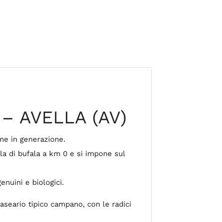
 – AVELLA (AV)
one in generazione.
lla di bufala a km 0 e si impone sul
nuini e biologici.
caseario tipico campano, con le radici