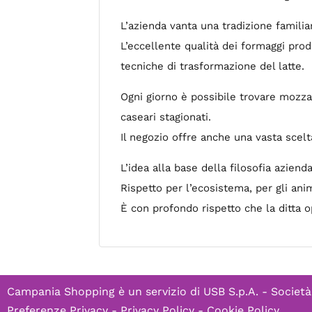
L’azienda vanta una tradizione familia
L’eccellente qualità dei formaggi prodo
tecniche di trasformazione del latte.
Ogni giorno è possibile trovare mozzar
caseari stagionati.
Il negozio offre anche una vasta scelt
L’idea alla base della filosofia aziendal
Rispetto per l’ecosistema, per gli ani
È con profondo rispetto che la ditta 
Campania Shopping è un servizio di
USB S.p.A. - Società
Preferenze Privacy
-
Privacy Policy
-
Cookie Policy