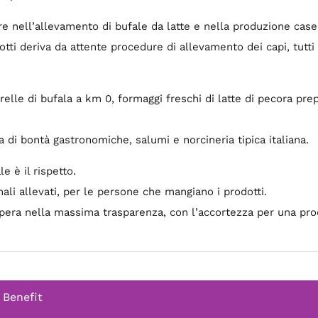
re nell’allevamento di bufale da latte e nella produzione case
tti deriva da attente procedure di allevamento dei capi, tutti ce
elle di bufala a km 0, formaggi freschi di latte di pecora pre
a di bontà gastronomiche, salumi e norcineria tipica italiana.
e è il rispetto.
mali allevati, per le persone che mangiano i prodotti.
opera nella massima trasparenza, con l’accortezza per una pr
 Benefit