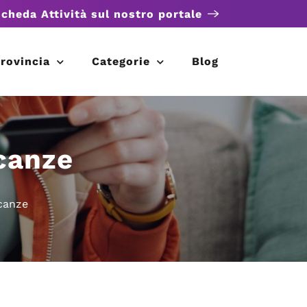
scheda Attività sul nostro portale
rovincia
Categorie
Blog
canze
canze