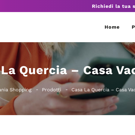
Richiedi la tua 
Home
P
 La Quercia – Casa Va
nia Shopping
Prodotti
Casa La Quercia – Casa Va