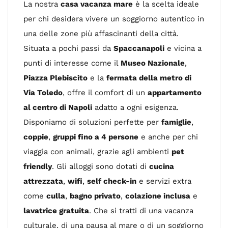
La nostra
casa vacanza mare
è la scelta ideale
per chi desidera vivere un soggiorno autentico in
una delle zone più affascinanti della città.
Situata a pochi passi da
Spaccanapoli
e vicina a
punti di interesse come il
Museo Nazionale
,
Piazza Plebiscito
e la
fermata della metro di
Via Toledo
, offre il comfort di un
appartamento
al centro di Napoli
adatto a ogni esigenza.
Disponiamo di soluzioni perfette per
famiglie
,
coppie
,
gruppi fino a 4 persone
e anche per chi
viaggia con animali, grazie agli ambienti
pet
friendly
. Gli alloggi sono dotati di
cucina
attrezzata
,
wifi
,
self check-in
e servizi extra
come
culla
,
bagno privato
,
colazione inclusa
e
lavatrice gratuita
. Che si tratti di una vacanza
culturale, di una pausa al mare o di un soggiorno