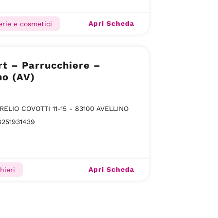
Apri Scheda
rie e cosmetici
t – Parrucchiere –
no (AV)
RELIO COVOTTI 11-15 - 83100 AVELLINO
8251931439
Apri Scheda
hieri