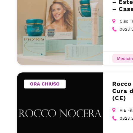
– Este
– Case
C.so T
0823 
Medicin
Rocco
ORA CHIUSO
Cura d
(CE)
Via Fi
0823 