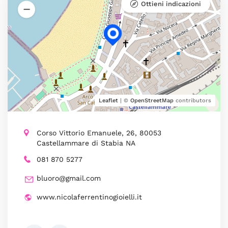
Ottieni indicazioni
Leaflet
| ©
OpenStreetMap
contributors
Corso Vittorio Emanuele, 26, 80053
Castellammare di Stabia NA
081 870 5277
bluoro@gmail.com
www.nicolaferrentinogioielli.it