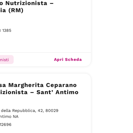
o Nutrizionista –
ia (RM)
8 1385
Apri Scheda
nisti
ssa Margherita Ceparano
izionista – Sant’ Antimo
 della Repubblica, 42, 80029
Antimo NA
12696