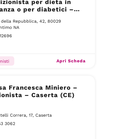
izionista per dieta in
anza o per diabetici –
 Antimo
 della Repubblica, 42, 80029
Antimo NA
12696
Apri Scheda
nisti
sa Francesca Miniero –
ionista – Caserta (CE)
telli Correra, 17, Caserta
53 3062