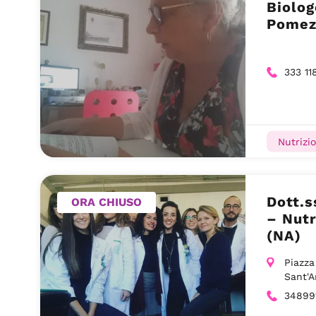
Biolog
Pomez
333 11
Nutrizio
Dott.
ORA CHIUSO
– Nutr
(NA)
Piazza
Sant'
34899