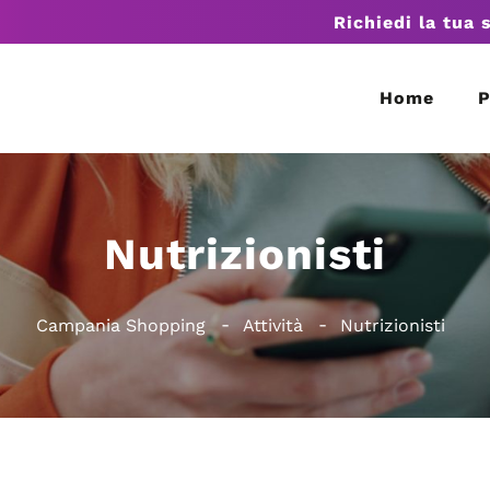
Richiedi la tua 
Home
P
Nutrizionisti
Campania Shopping
Attività
Nutrizionisti