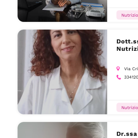
Nutrizio
Dott.s
Nutriz
Via Cr
334120
Nutrizio
Dr.ssa