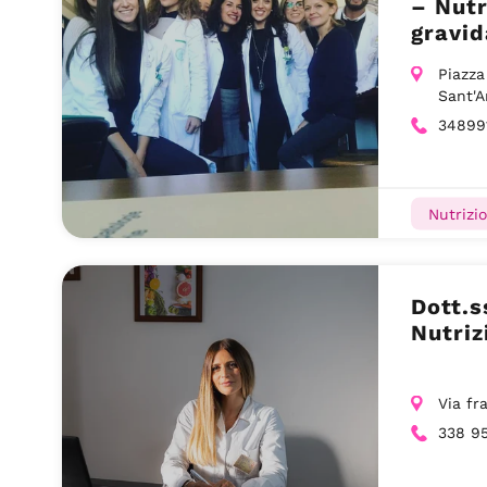
– Nutr
gravid
Sant’
Piazza
Sant'
34899
Nutrizio
Dott.s
Nutriz
Via fra
338 9