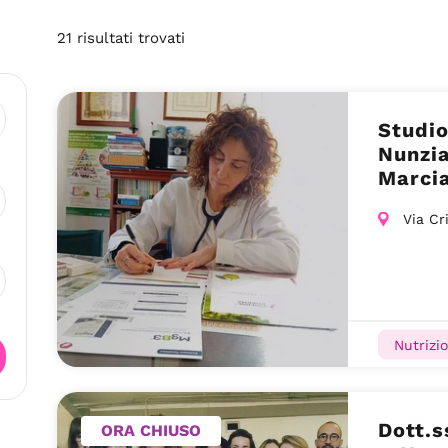
21
risultati
trovati
Studio
Nunzia
Marci
Via Cr
Nutrizio
Dott.
ORA CHIUSO