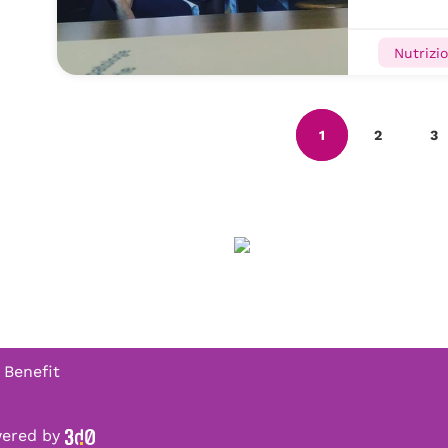
Nutrizio
1
2
3
 Benefit
owered by