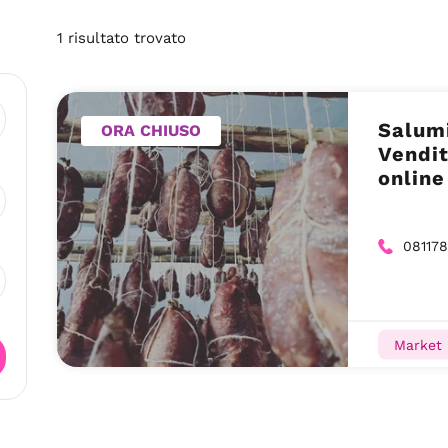
1
risultato
trovato
Salumi
ORA CHIUSO
Vendita 
online
Cardin
08117
Market