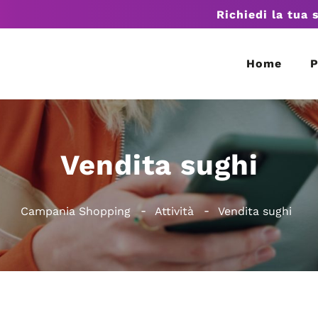
Richiedi la tua 
Home
P
Vendita sughi
Campania Shopping
Attività
Vendita sughi