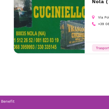
Nola (
Via Po
+39 08
Trasport
 Benefit