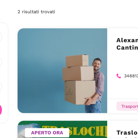
2
risultati
trovati
Alexan
Canti
34881
Trasport
Traslo
APERTO ORA