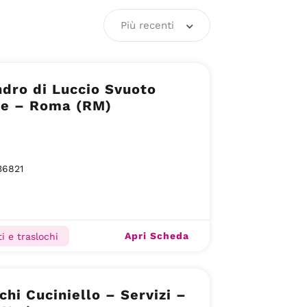
Più recenti
dro di Luccio Svuoto
ne – Roma (RM)
36821
Apri Scheda
i e traslochi
chi Cuciniello – Servizi –