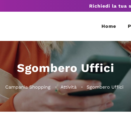
Richiedi la tua 
Home
P
Sgombero Uffici
Campania Shopping
Attività
Sgombero Uffici