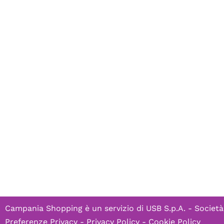
Campania Shopping è un servizio di
USB S.p.A. - Società
Preferenze Privacy
-
Privacy Policy
-
Cookie Policy