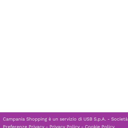
Campania Shopping è un servizio di
USB S.p.A. - Società
Preferenze Privacy
-
Privacy Policy
-
Cookie Policy