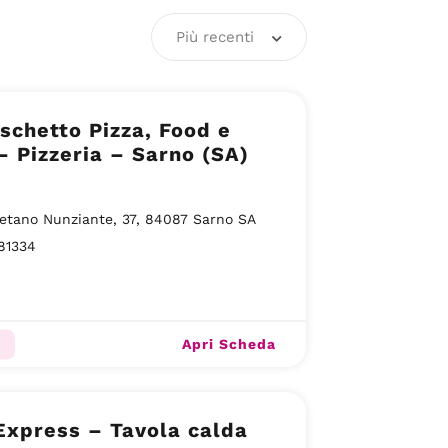
Più recenti
oschetto Pizza, Food e
– Pizzeria – Sarno (SA)
etano Nunziante, 37, 84087 Sarno SA
81334
Apri Scheda
Express – Tavola calda