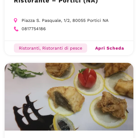
Ristorante – Portici (NA)
Piazza S. Pasquale, 1/2, 80055 Portici NA
0817754186
Apri Scheda
Ristoranti, Ristoranti di pesce