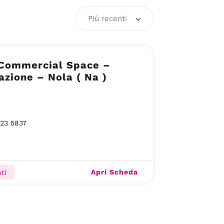
Più recenti
 Commercial Space –
azione – Nola ( Na )
23 5837
Apri Scheda
ti