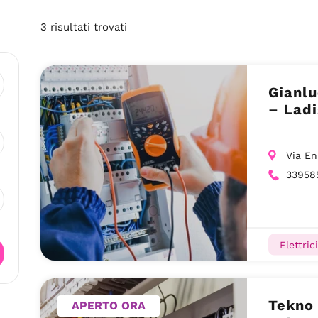
3
risultati
trovati
Gianlu
– Ladi
Via En
33958
Elettrici
Tekno 
APERTO ORA