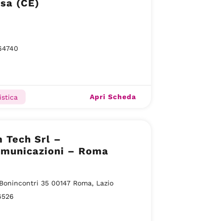
sa (CE)
64740
Apri Scheda
istica
 Tech Srl –
omunicazioni – Roma
 Bonincontri 35 00147 Roma, Lazio
6526