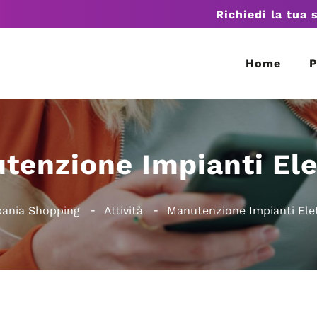
Richiedi la tua 
Home
P
tenzione Impianti Elet
ania Shopping
Attività
Manutenzione Impianti Elet