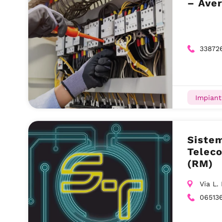
– Aver
33872
Impiant
Sistem
Telec
(RM)
Via L.
06513