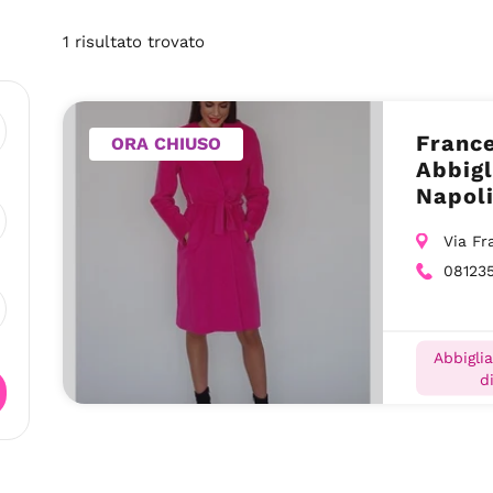
1
risultato
trovato
France
ORA CHIUSO
Abbig
Napol
Via Fr
08123
Abbigli
d