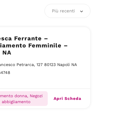
Più recenti
sca Ferrante –
liamento Femminile –
i NA
ancesco Petrarca, 127 80123 Napoli NA
54748
amento donna, Negozi
Apri Scheda
i abbigliamento