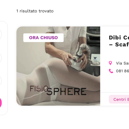
1
risultato
trovato
Dibi C
ORA CHIUSO
– Scaf
Via Sa
081 8
Centri E