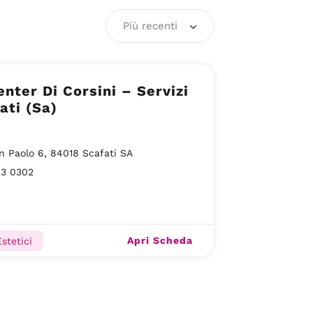
Più recenti
enter Di Corsini – Servizi
ati (Sa)
n Paolo 6, 84018 Scafati SA
63 0302
Apri Scheda
stetici