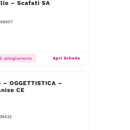
lio – Scafati SA
088507
Apri Scheda
di abbigliamento
è – OGGETTISTICA –
anise CE
39432