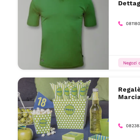
Dettag
08118
Negozi 
Regal
Marci
08238