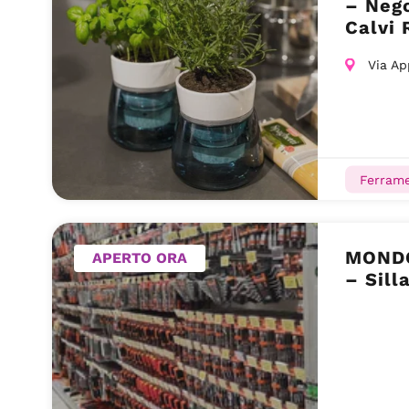
– Nego
Calvi 
Via Ap
Ferram
MONDO
APERTO ORA
– Sill