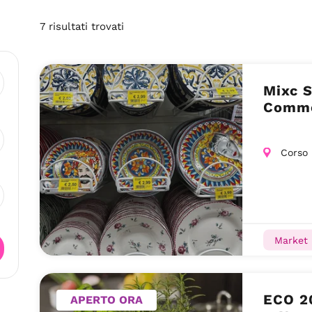
7
risultati
trovati
Mixc S
Commer
Corso 
Market
ECO 20
APERTO ORA