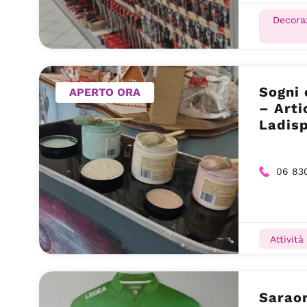
Decoraz
Sogni 
APERTO ORA
– Arti
Ladis
06 83
Attività
Saraor