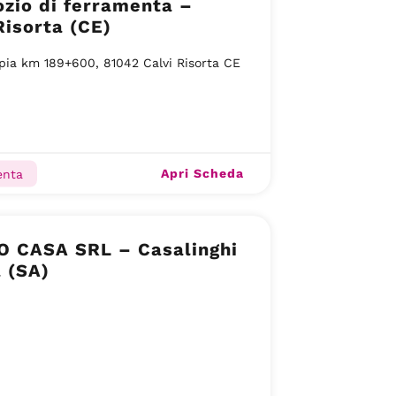
zio di ferramenta –
Risorta (CE)
pia km 189+600, 81042 Calvi Risorta CE
Apri Scheda
enta
 CASA SRL – Casalinghi
a (SA)