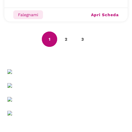
Apri Scheda
Falegnami
1
2
3