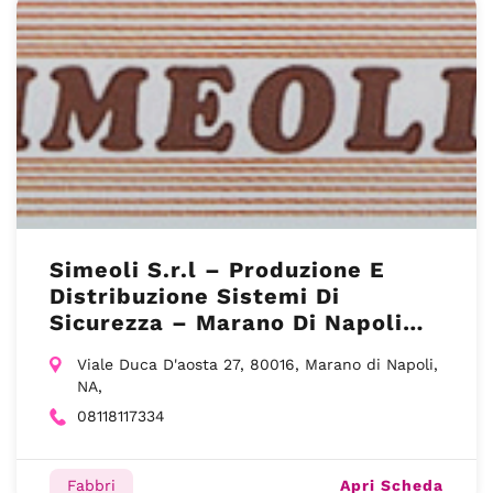
Simeoli S.r.l – Produzione E
Distribuzione Sistemi Di
Sicurezza – Marano Di Napoli
NA
Viale Duca D'aosta 27, 80016, Marano di Napoli,
NA,
08118117334
Apri Scheda
Fabbri