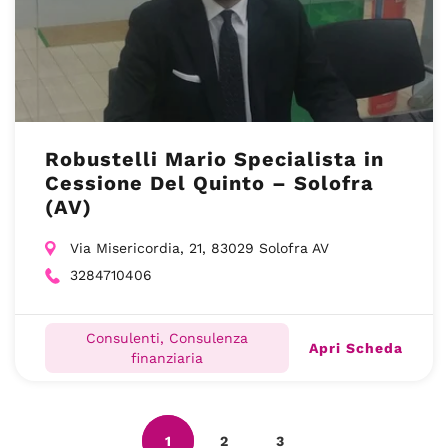
Robustelli Mario Specialista in
Cessione Del Quinto – Solofra
(AV)
Via Misericordia, 21, 83029 Solofra AV
3284710406
Consulenti, Consulenza
Apri Scheda
finanziaria
1
2
3