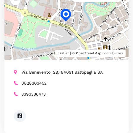
Leaflet
| ©
OpenStreetMap
contributors
Via Benevento, 28, 84091 Battipaglia SA
0828303452
3393336473