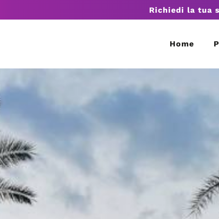
Richiedi la tua 
Home
P