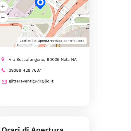
Leaflet
| ©
OpenStreetMap
contributors
Via Boscofangone, 80035 Nola NA
39388 428 7637
glittereventi@virgilio.it
Orari di Apertura