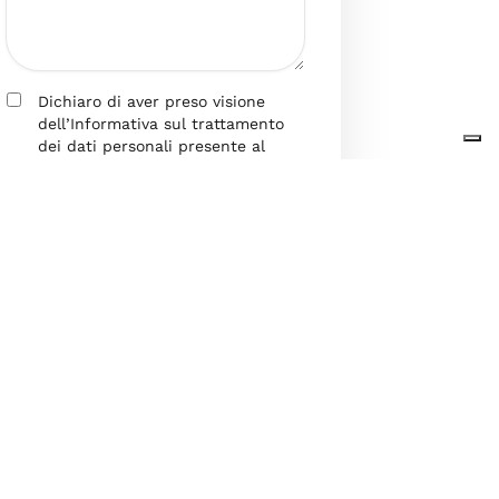
Dichiaro di aver preso visione
dell’Informativa sul trattamento
dei dati personali presente al
seguente
link
ai sensi degli artt. 13
e 14 del GDPR ed esprimo il mio
consenso esplicito, libero ed
informato al trattamento dei miei
dati personali.