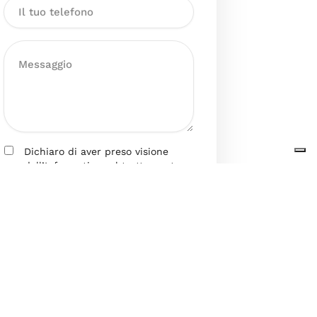
Dichiaro di aver preso visione
dell’Informativa sul trattamento
dei dati personali presente al
seguente
link
ai sensi degli artt. 13
e 14 del GDPR ed esprimo il mio
consenso esplicito, libero ed
informato al trattamento dei miei
dati personali.