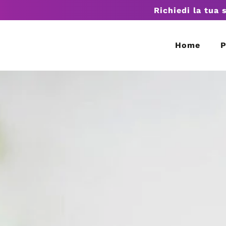
Richiedi la tua 
Home
P