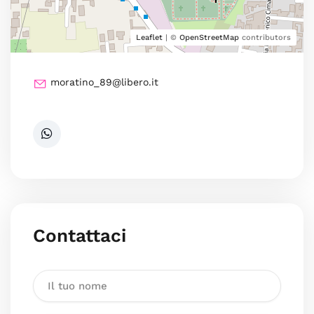
Leaflet
| ©
OpenStreetMap
contributors
moratino_89@libero.it
Contattaci