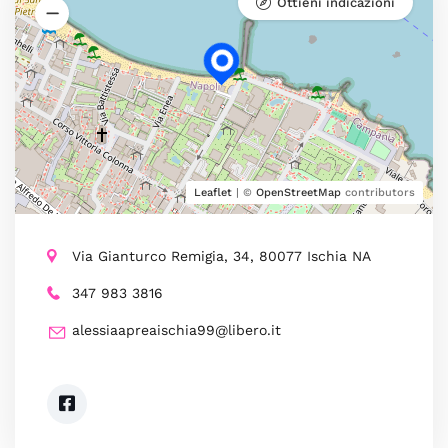
Ottieni indicazioni
Leaflet
| ©
OpenStreetMap
contributors
Via Gianturco Remigia, 34, 80077 Ischia NA
347 983 3816
alessiaapreaischia99@libero.it