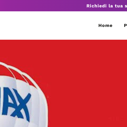
Richiedi la tua 
Home
P