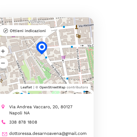
Ottieni indicazioni
Leaflet
| ©
OpenStreetMap
contributors
Via Andrea Vaccaro, 20, 80127
Napoli NA
338 878 1808
dottoressa.desarnoavena@gmail.com