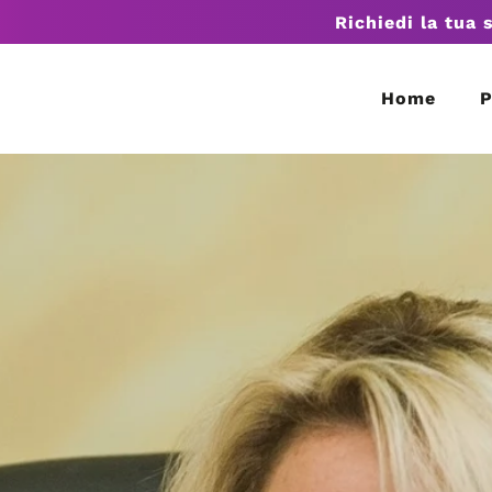
Richiedi la tua 
Home
P