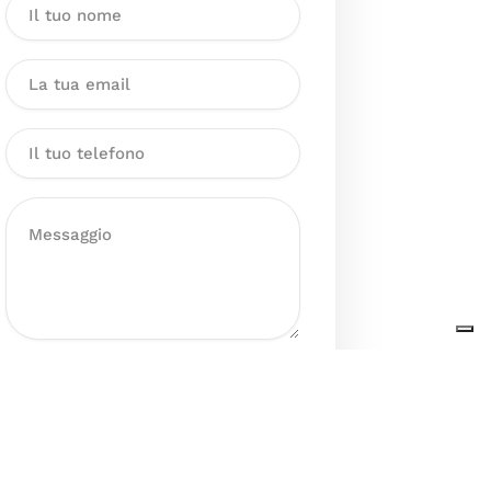
Dichiaro di aver preso visione
dell’Informativa sul trattamento
dei dati personali presente al
seguente
link
ai sensi degli artt. 13
e 14 del GDPR ed esprimo il mio
consenso esplicito, libero ed