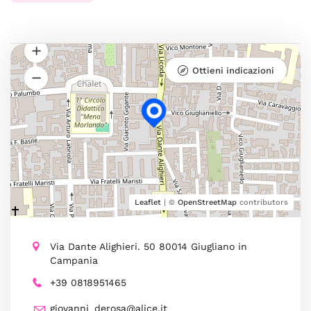
Ottieni indicazioni
Leaflet
| ©
OpenStreetMap
contributors
Via Dante Alighieri. 50 80014 Giugliano in
Campania
+39 0818951465
giovanni_derosa@alice.it