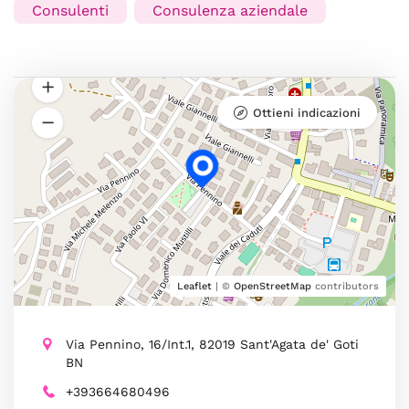
Consulenti
Consulenza aziendale
Ottieni indicazioni
Leaflet
| ©
OpenStreetMap
contributors
Via Pennino, 16/Int.1, 82019 Sant'Agata de' Goti
BN
+393664680496