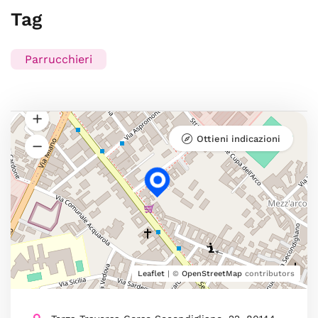
Tag
Parrucchieri
Ottieni indicazioni
Leaflet
| ©
OpenStreetMap
contributors