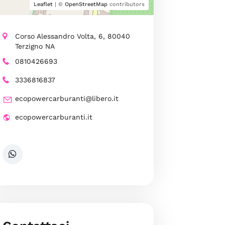
Leaflet
| ©
OpenStreetMap
contributors
Corso Alessandro Volta, 6, 80040
Terzigno NA
0810426693
3336816837
ecopowercarburanti@libero.it
ecopowercarburanti.it