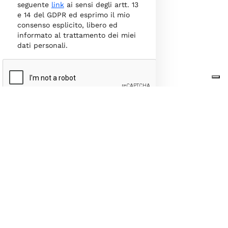
seguente
link
ai sensi degli artt. 13
e 14 del GDPR ed esprimo il mio
consenso esplicito, libero ed
informato al trattamento dei miei
dati personali.