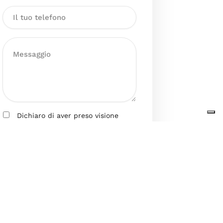
Dichiaro di aver preso visione
dell’Informativa sul trattamento
dei dati personali presente al
seguente
link
ai sensi degli artt. 13
e 14 del GDPR ed esprimo il mio
consenso esplicito, libero ed
informato al trattamento dei miei
dati personali.