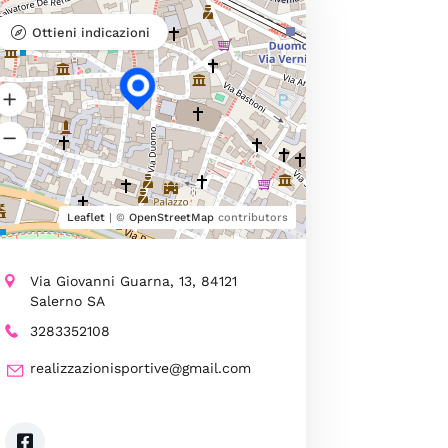
Ottieni indicazioni
Leaflet
| ©
OpenStreetMap
contributors
Via Giovanni Guarna, 13, 84121
Salerno SA
3283352108
realizzazionisportive@gmail.com