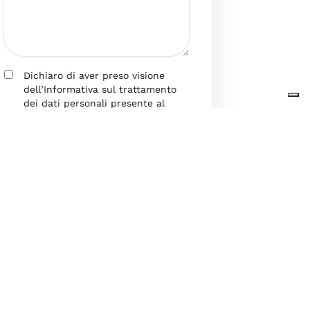
Dichiaro di aver preso visione
dell’Informativa sul trattamento
dei dati personali presente al
seguente
link
ai sensi degli artt. 13
e 14 del GDPR ed esprimo il mio
consenso esplicito, libero ed
informato al trattamento dei miei
dati personali.