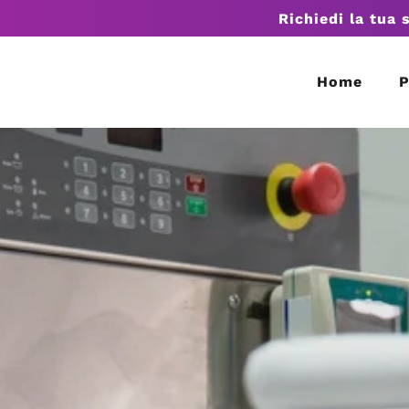
Richiedi la tua 
Home
P