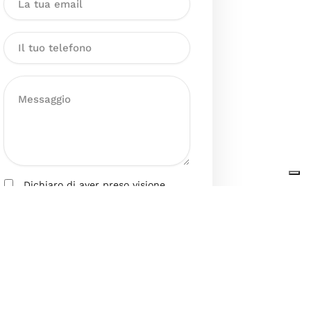
Dichiaro di aver preso visione
dell’Informativa sul trattamento
dei dati personali presente al
seguente
link
ai sensi degli artt. 13
e 14 del GDPR ed esprimo il mio
consenso esplicito, libero ed
informato al trattamento dei miei
dati personali.