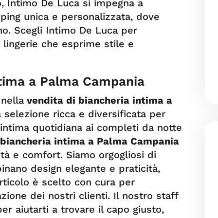
o, Intimo De Luca si impegna a
pping unica e personalizzata, dove
no. Scegli Intimo De Luca per
 lingerie che esprime stile e
intima a Palma Campania
nella
vendita di biancheria intima a
 selezione ricca e diversificata per
 intima quotidiana ai completi da notte
 biancheria intima a Palma Campania
ità e comfort. Siamo orgogliosi di
inano design elegante e praticità,
rticolo è scelto con cura per
one dei nostri clienti. Il nostro staff
r aiutarti a trovare il capo giusto,