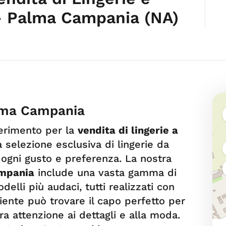
– Palma Campania (NA)
alma Campania
ferimento per la
vendita di lingerie a
selezione esclusiva di lingerie da
ogni gusto e preferenza. La nostra
ampania
include una vasta gamma di
odelli più audaci, tutti realizzati con
cliente può trovare il capo perfetto per
ra attenzione ai dettagli e alla moda.