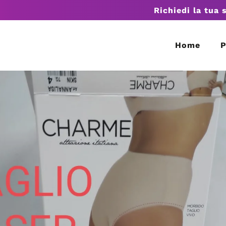
Richiedi la tua 
Home
P