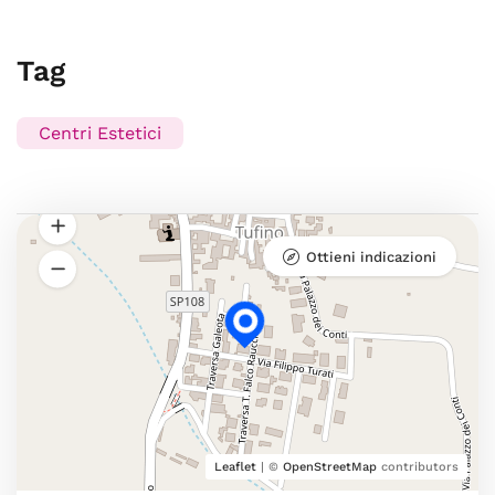
Tag
Centri Estetici
Ottieni indicazioni
Leaflet
| ©
OpenStreetMap
contributors