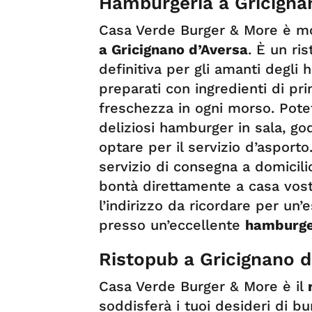
Hamburgeria a Gricigna
Casa Verde Burger & More è mo
a Gricignano d’Aversa
. È un ri
definitiva per gli amanti degli
preparati con ingredienti di pr
freschezza in ogni morso. Potet
deliziosi hamburger in sala, go
optare per il servizio d’asporto. 
servizio di consegna a domicili
bontà direttamente a casa vos
l’indirizzo da ricordare per un
presso un’eccellente
hamburger
Ristopub a Gricignano d
Casa Verde Burger & More è il
r
soddisferà i tuoi desideri di b