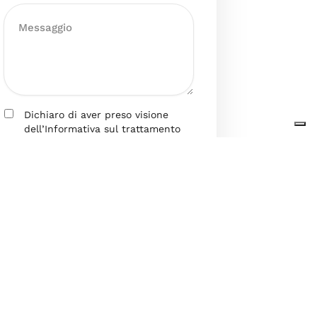
Dichiaro di aver preso visione
dell’Informativa sul trattamento
dei dati personali presente al
seguente
link
ai sensi degli artt. 13
e 14 del GDPR ed esprimo il mio
consenso esplicito, libero ed
informato al trattamento dei miei
dati personali.