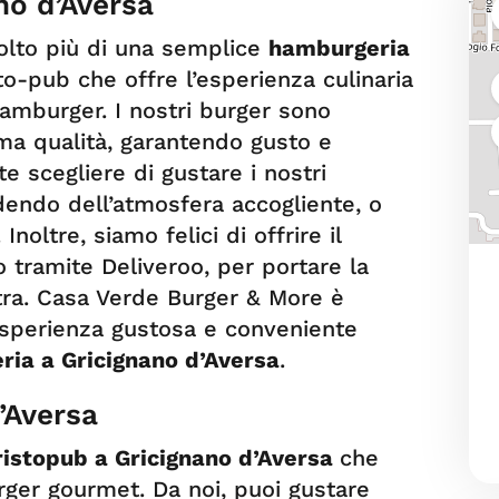
no d’Aversa
lto più di una semplice
hamburgeria
sto-pub che offre l’esperienza culinaria
 hamburger. I nostri burger sono
ima qualità, garantendo gusto e
e scegliere di gustare i nostri
dendo dell’atmosfera accogliente, o
Inoltre, siamo felici di offrire il
o tramite Deliveroo, per portare la
tra. Casa Verde Burger & More è
’esperienza gustosa e conveniente
ia a Gricignano d’Aversa
.
’Aversa
istopub a Gricignano d’Aversa
che
urger gourmet. Da noi, puoi gustare