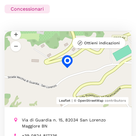
Concessionari
Ottieni indicazioni
Leaflet
| ©
OpenStreetMap
contributors
Via di Guardia n. 15, 82034 San Lorenzo
Maggiore BN
+39 0824 817336