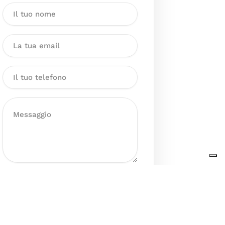
Dichiaro di aver preso visione
dell’Informativa sul trattamento
dei dati personali presente al
seguente
link
ai sensi degli artt. 13
e 14 del GDPR ed esprimo il mio