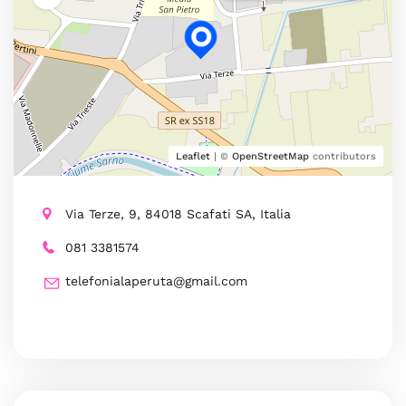
Leaflet
| ©
OpenStreetMap
contributors
Via Terze, 9, 84018 Scafati SA, Italia
081 3381574
telefonialaperuta@gmail.com