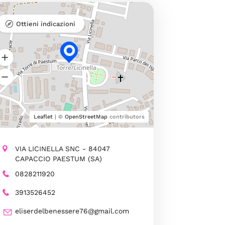
Ottieni indicazioni
Leaflet
| ©
OpenStreetMap
contributors
VIA LICINELLA SNC - 84047
CAPACCIO PAESTUM (SA)
0828211920
3913526452
eliserdelbenessere76@gmail.com