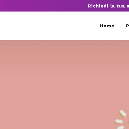
Richiedi la tua 
Home
P