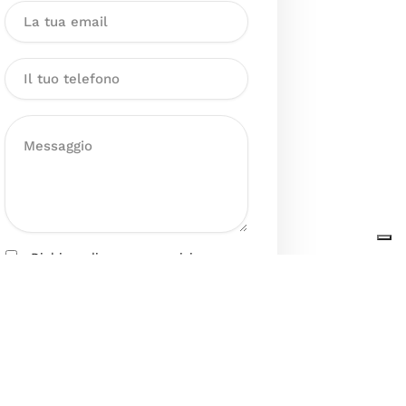
Dichiaro di aver preso visione
dell’Informativa sul trattamento
dei dati personali presente al
seguente
link
ai sensi degli artt. 13
e 14 del GDPR ed esprimo il mio
consenso esplicito, libero ed
informato al trattamento dei miei
dati personali.