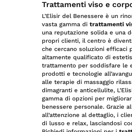
Trattamenti viso e cor
L’Elisir del Benessere è un rin
vasta gamma di
trattamenti v
una reputazione solida e una d
propri clienti, il centro è dive
che cercano soluzioni efficaci p
altamente qualificato di estetis
trattamento per soddisfare le e
prodotti e tecnologie all’avangu
alle terapie di massaggio rilas
dimagranti e anticellulite, L’El
gamma di opzioni per migliorare
benessere personale. Grazie al
all’attenzione al dettaglio, i c
di lusso e relax, lasciandosi coc
Richiedi informazioni per i
trat