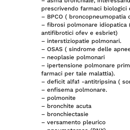
– asma bronchiale, interessand
prescrivendo farmaci biologici d
– BPCO ( broncopneumopatia cr
– fibrosi polmonare idiopatica 
antifibrotici ofev e esbriet)
– interstiziopatie polmonari.
– OSAS ( sindrome delle apnee
– neoplasie polmonari
– ipertensione polmonare primi
farmaci per tale malattia).
– deficit alfa1 -antitripsina ( 
– enfisema polmonare.
– polmonite
– bronchite acuta
– bronchiectasie
– versamento pleurico