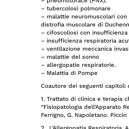
– pneumotorace (PNX).
– tubercolosi polmonare
– malattie neuromuscolari con i
distrofia muscolare di Duchenne
– cifoscoliosi con insufficienza
– insufficienza respiratoria acu
– ventilazione meccanica invas
– malattie del sonno
– allergopatie respiratorie.
– Malattia di Pompe
Coautore dei seguenti capitoli di
1. Trattato di clinica e terapia 
“Fisiopatologia dell’Apparato Re
Ferrigno, G. Napoletano. Picci
2. .L’Allergopatia Respiratoria. A