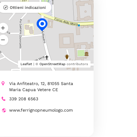
Ottieni indicazioni
Leaflet
| ©
OpenStreetMap
contributors
Via Anfiteatro, 12, 81055 Santa
Maria Capua Vetere CE
339 208 6563
www.ferrignopneumologo.com