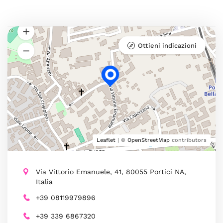
Ottieni indicazioni
Leaflet
| ©
OpenStreetMap
contributors
Via Vittorio Emanuele, 41, 80055 Portici NA,
Italia
+39 08119979896
+39 339 6867320