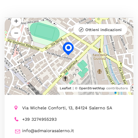
Ottieni indicazioni
Leaflet
| ©
OpenStreetMap
contributors
Via Michele Conforti, 13, 84124 Salerno SA
+39 3274955293
info@admaiorasalerno.it