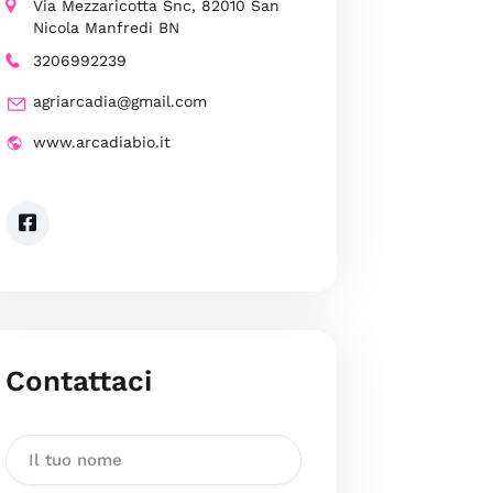
Via Mezzaricotta Snc, 82010 San
Nicola Manfredi BN
3206992239
agriarcadia@gmail.com
www.arcadiabio.it
Contattaci