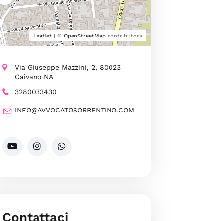
Leaflet
| ©
OpenStreetMap
contributors
Via Giuseppe Mazzini, 2, 80023
Caivano NA
3280033430
INFO@AVVOCATOSORRENTINO.COM
Contattaci