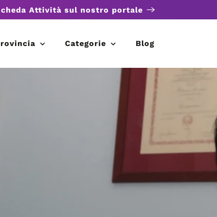
scheda Attività sul nostro portale
rovincia
Categorie
Blog