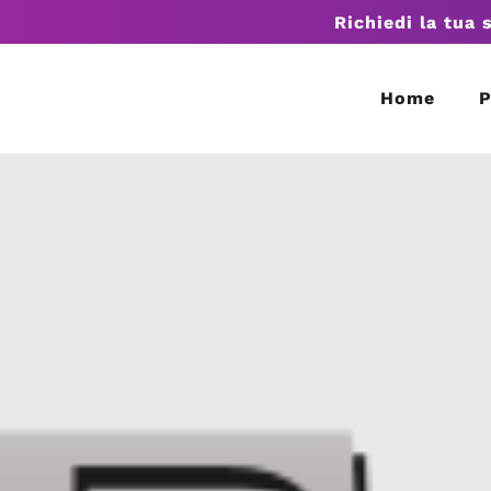
Richiedi la tua 
Home
P