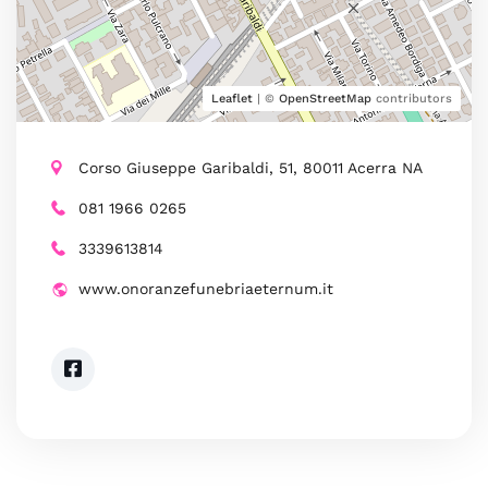
Leaflet
| ©
OpenStreetMap
contributors
Corso Giuseppe Garibaldi, 51, 80011 Acerra NA
081 1966 0265
3339613814
www.onoranzefunebriaeternum.it