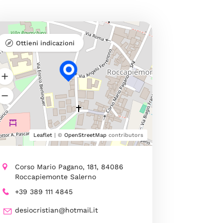
Ottieni indicazioni
Leaflet
| ©
OpenStreetMap
contributors
Corso Mario Pagano, 181, 84086
Roccapiemonte Salerno
+39 389 111 4845
desiocristian@hotmail.it