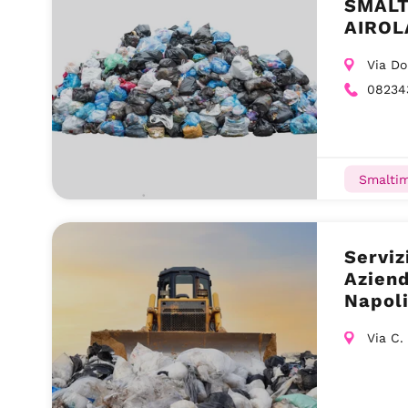
SMALT
AIROL
Via Do
08234
Smaltim
Serviz
Aziend
Napoli
Via C.